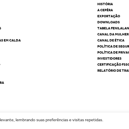
HISTÓRIA
A CEPÊRA
EXPORTAÇÃO
DOWNLOADS
S
TABELA FENILALA
CANAL DA MULHER
AS EM CALDA
CANAL DE ÉTICA
POLÍTICA DE SEGU
POLÍTICA DE PRIV
INVESTIDORES
O
CERTIFICAÇÃO FSS
RELATÓRIO DE TRA
ÊRA
evante, lembrando suas preferências e visitas repetidas.
Copyrigh