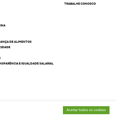
TRABALHE CONOSCO
NINA
RANÇA DE ALIMENTOS
ACIDADE
C
NSPARÊNCIA E IGUALDADE SALARIAL
Aceitar todos os cookies
t © 2026 - Cepêra Alimentos - Todos os direitos reservados