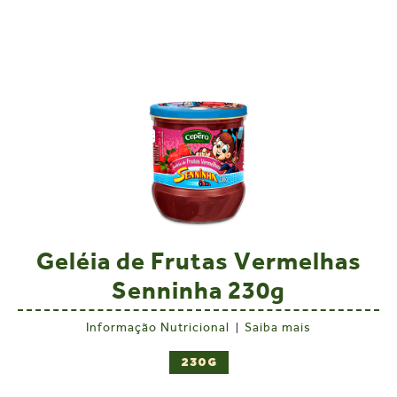
Quantidade
por porção
% VD (*)
Geléia de Frutas Vermelhas
Senninha 230g
Informação Nutricional
Saiba mais
|
230G