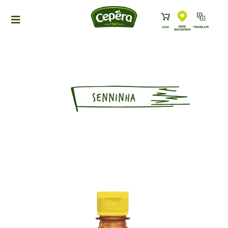
ONDE
LOJA
TRANSLATE
ENCONTRAR
HOME
PRODUTOS
RECEITAS
SENNINHA
NEWS
ONDE ENCONTRAR
A CEPÊRA
HISTÓRIA
SUSTENTABILIDADE
CONTATO
DOWNLOADS
TRABALHE CONOSCO