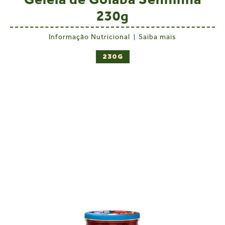
Valor Energético
52 kcal =
3%
217 kJ
230g
Carboidratos
13g
4%
Informação Nutricional
Saiba mais
|
Proteínas
0
0%
Gorduras totais
0
0%
230G
Gorduras saturadas
0
0%
Gorduras trans
0
**%
Fibra alimentar
0
0%
Sódio
0
0%