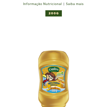
Carboidratos (g)
33
3,9
1
Informação Nutricional
Saiba mais
|
Açúcares totais (g)
29
3,5
200G
Açúcares adicionais (g)
21
2,5
5
Proteínas (g)
0
0
0
Gorduras totais (g)
0
0
0
Gorduras saturadas (g)
0
0
0
Gorduras trans (g)
0
0
0
Fibras alimentares (g)
3,0
0,4
1
Sódio (mg)
959
115
6
*
Percentual de valores diários fornecidos pela porção
INFORMAÇÃO NUTRICIONAL