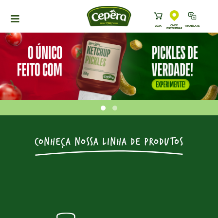
ONDE
LOJA
TRANSLATE
ENCONTRAR
HOME
PRODUTOS
RECEITAS
NEWS
ONDE ENCONTRAR
A CEPÊRA
CONHEÇA NOSSA LINHA DE PRODUTOS
HISTÓRIA
SUSTENTABILIDADE
CONTATO
DOWNLOADS
TRABALHE CONOSCO