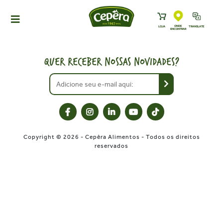
ONDE
LOJA
TRANSLATE
ENCONTRAR
HOME
PRODUTOS
QUER RECEBER NOSSAS NOVIDADES?
RECEITAS
NEWS
ONDE ENCONTRAR
A CEPÊRA
Copyright © 2026 - Cepêra Alimentos - Todos os direitos
HISTÓRIA
reservados
SUSTENTABILIDADE
CONTATO
DOWNLOADS
TRABALHE CONOSCO