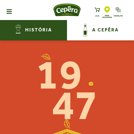
ONDE
LOJA
TRANSLATE
ENCONTRAR
HOME
HISTÓRIA
A CEPÊRA
PRODUTOS
RECEITAS
19
NEWS
ONDE ENCONTRAR
A CEPÊRA
47
HISTÓRIA
SUSTENTABILIDADE
CONTATO
DOWNLOADS
TRABALHE CONOSCO