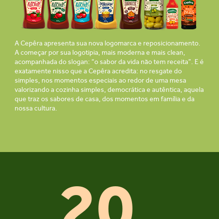
A Cepêra apresenta sua nova logomarca e reposicionamento.
A começar por sua logotipia, mais moderna e mais clean,
acompanhada do slogan: “o sabor da vida não tem receita”. E é
exatamente nisso que a Cepêra acredita: no resgate do
simples, nos momentos especiais ao redor de uma mesa
valorizando a cozinha simples, democrática e autêntica, aquela
que traz os sabores de casa, dos momentos em família e da
nossa cultura.
20