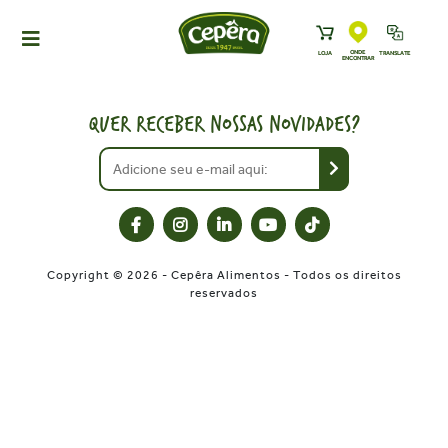
ONDE
LOJA
TRANSLATE
ENCONTRAR
HOME
PRODUTOS
QUER RECEBER NOSSAS NOVIDADES?
RECEITAS
NEWS
ONDE ENCONTRAR
A CEPÊRA
Copyright © 2026 - Cepêra Alimentos - Todos os direitos
HISTÓRIA
reservados
SUSTENTABILIDADE
CONTATO
DOWNLOADS
TRABALHE CONOSCO