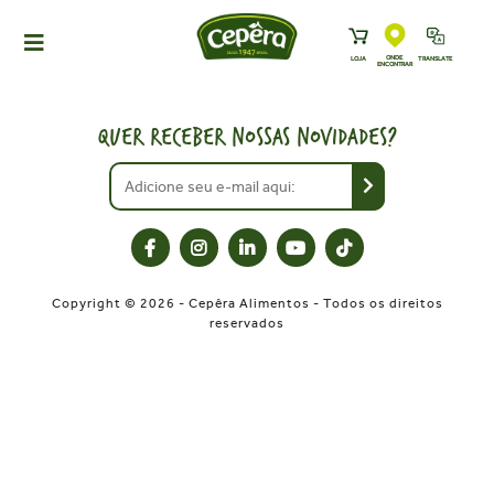
ONDE
LOJA
TRANSLATE
ENCONTRAR
HOME
PRODUTOS
QUER RECEBER NOSSAS NOVIDADES?
RECEITAS
NEWS
ONDE ENCONTRAR
A CEPÊRA
Copyright © 2026 - Cepêra Alimentos - Todos os direitos
HISTÓRIA
reservados
SUSTENTABILIDADE
CONTATO
DOWNLOADS
TRABALHE CONOSCO