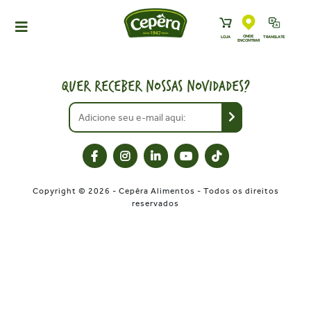
ONDE
LOJA
TRANSLATE
ENCONTRAR
HOME
PRODUTOS
QUER RECEBER NOSSAS NOVIDADES?
RECEITAS
NEWS
ONDE ENCONTRAR
A CEPÊRA
Copyright © 2026 - Cepêra Alimentos - Todos os direitos
HISTÓRIA
reservados
SUSTENTABILIDADE
CONTATO
DOWNLOADS
TRABALHE CONOSCO