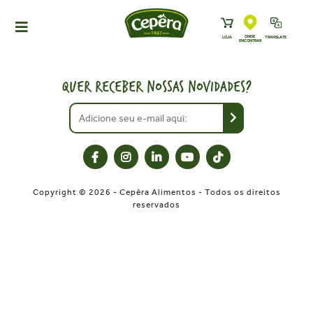
ONDE
LOJA
TRANSLATE
ENCONTRAR
HOME
PRODUTOS
QUER RECEBER NOSSAS NOVIDADES?
RECEITAS
NEWS
ONDE ENCONTRAR
A CEPÊRA
Copyright © 2026 - Cepêra Alimentos - Todos os direitos
HISTÓRIA
reservados
SUSTENTABILIDADE
CONTATO
DOWNLOADS
TRABALHE CONOSCO