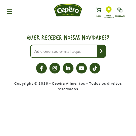
ONDE
LOJA
TRANSLATE
ENCONTRAR
HOME
PRODUTOS
QUER RECEBER NOSSAS NOVIDADES?
RECEITAS
NEWS
ONDE ENCONTRAR
A CEPÊRA
Copyright © 2026 - Cepêra Alimentos - Todos os direitos
HISTÓRIA
reservados
SUSTENTABILIDADE
CONTATO
DOWNLOADS
TRABALHE CONOSCO