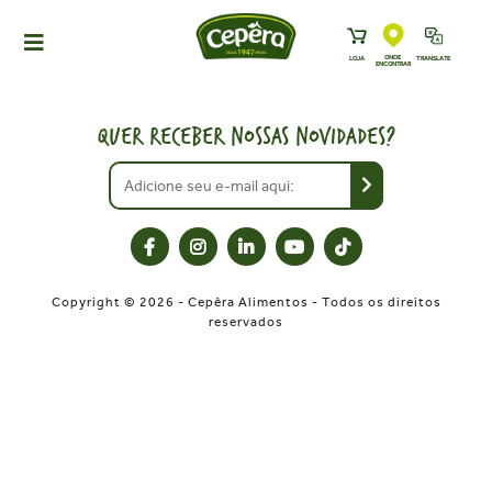
ONDE
LOJA
TRANSLATE
ENCONTRAR
HOME
PRODUTOS
QUER RECEBER NOSSAS NOVIDADES?
RECEITAS
NEWS
ONDE ENCONTRAR
A CEPÊRA
Copyright © 2026 - Cepêra Alimentos - Todos os direitos
HISTÓRIA
reservados
SUSTENTABILIDADE
CONTATO
DOWNLOADS
TRABALHE CONOSCO