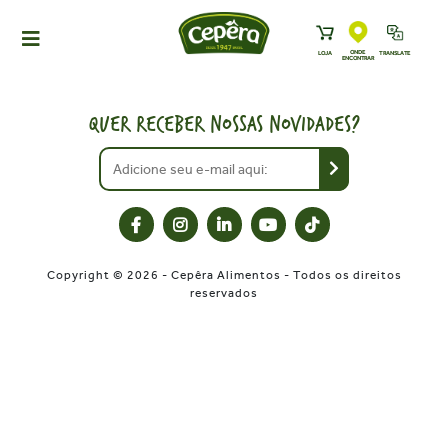
ONDE
LOJA
TRANSLATE
ENCONTRAR
HOME
PRODUTOS
QUER RECEBER NOSSAS NOVIDADES?
RECEITAS
NEWS
ONDE ENCONTRAR
A CEPÊRA
Copyright © 2026 - Cepêra Alimentos - Todos os direitos
HISTÓRIA
reservados
SUSTENTABILIDADE
CONTATO
DOWNLOADS
TRABALHE CONOSCO