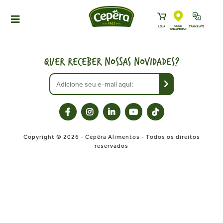
ONDE
LOJA
TRANSLATE
ENCONTRAR
HOME
PRODUTOS
QUER RECEBER NOSSAS NOVIDADES?
RECEITAS
NEWS
ONDE ENCONTRAR
A CEPÊRA
Copyright © 2026 - Cepêra Alimentos - Todos os direitos
HISTÓRIA
reservados
SUSTENTABILIDADE
CONTATO
DOWNLOADS
TRABALHE CONOSCO