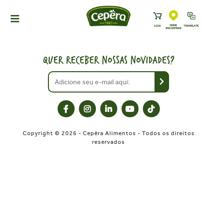
ONDE
LOJA
TRANSLATE
ENCONTRAR
HOME
PRODUTOS
QUER RECEBER NOSSAS NOVIDADES?
RECEITAS
NEWS
ONDE ENCONTRAR
A CEPÊRA
Copyright © 2026 - Cepêra Alimentos - Todos os direitos
HISTÓRIA
reservados
SUSTENTABILIDADE
CONTATO
DOWNLOADS
TRABALHE CONOSCO