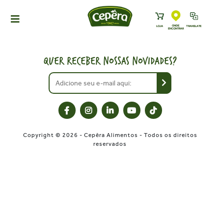
ONDE
LOJA
TRANSLATE
ENCONTRAR
HOME
PRODUTOS
QUER RECEBER NOSSAS NOVIDADES?
RECEITAS
NEWS
ONDE ENCONTRAR
A CEPÊRA
Copyright © 2026 - Cepêra Alimentos - Todos os direitos
HISTÓRIA
reservados
SUSTENTABILIDADE
CONTATO
DOWNLOADS
TRABALHE CONOSCO