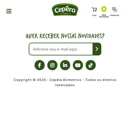
ONDE
LOJA
TRANSLATE
ENCONTRAR
HOME
PRODUTOS
QUER RECEBER NOSSAS NOVIDADES?
RECEITAS
NEWS
ONDE ENCONTRAR
A CEPÊRA
Copyright © 2026 - Cepêra Alimentos - Todos os direitos
HISTÓRIA
reservados
SUSTENTABILIDADE
CONTATO
DOWNLOADS
TRABALHE CONOSCO