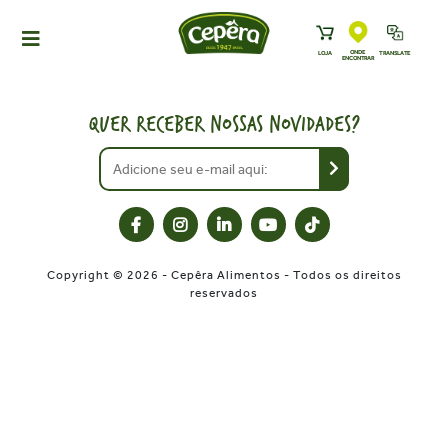
ONDE
LOJA
TRANSLATE
ENCONTRAR
HOME
PRODUTOS
QUER RECEBER NOSSAS NOVIDADES?
RECEITAS
NEWS
ONDE ENCONTRAR
A CEPÊRA
Copyright © 2026 - Cepêra Alimentos - Todos os direitos
HISTÓRIA
reservados
SUSTENTABILIDADE
CONTATO
DOWNLOADS
TRABALHE CONOSCO