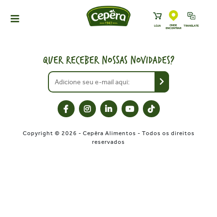
ONDE
LOJA
TRANSLATE
ENCONTRAR
HOME
PRODUTOS
QUER RECEBER NOSSAS NOVIDADES?
RECEITAS
NEWS
ONDE ENCONTRAR
A CEPÊRA
Copyright © 2026 - Cepêra Alimentos - Todos os direitos
HISTÓRIA
reservados
SUSTENTABILIDADE
CONTATO
DOWNLOADS
TRABALHE CONOSCO