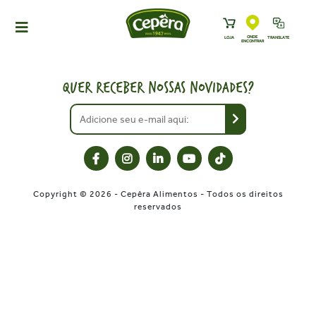
ONDE
LOJA
TRANSLATE
ENCONTRAR
HOME
PRODUTOS
QUER RECEBER NOSSAS NOVIDADES?
RECEITAS
NEWS
ONDE ENCONTRAR
A CEPÊRA
Copyright © 2026 - Cepêra Alimentos - Todos os direitos
HISTÓRIA
reservados
SUSTENTABILIDADE
CONTATO
DOWNLOADS
TRABALHE CONOSCO