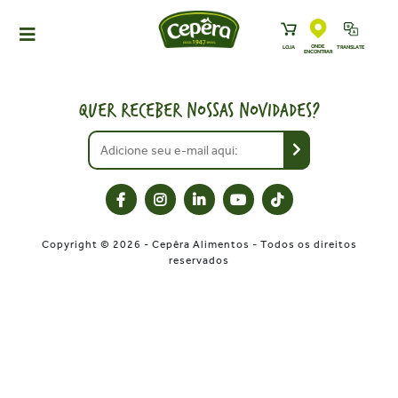
ONDE
LOJA
TRANSLATE
ENCONTRAR
HOME
PRODUTOS
QUER RECEBER NOSSAS NOVIDADES?
RECEITAS
NEWS
ONDE ENCONTRAR
A CEPÊRA
Copyright © 2026 - Cepêra Alimentos - Todos os direitos
HISTÓRIA
reservados
SUSTENTABILIDADE
CONTATO
DOWNLOADS
TRABALHE CONOSCO