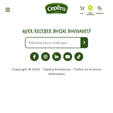
ONDE
LOJA
TRANSLATE
ENCONTRAR
HOME
PRODUTOS
QUER RECEBER NOSSAS NOVIDADES?
RECEITAS
NEWS
ONDE ENCONTRAR
A CEPÊRA
Copyright © 2026 - Cepêra Alimentos - Todos os direitos
HISTÓRIA
reservados
SUSTENTABILIDADE
CONTATO
DOWNLOADS
TRABALHE CONOSCO