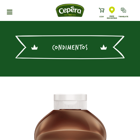
ONDE
LOJA
TRANSLATE
ENCONTRAR
HOME
PRODUTOS
CONDIMENTOS
RECEITAS
NEWS
ONDE ENCONTRAR
A CEPÊRA
HISTÓRIA
SUSTENTABILIDADE
CONTATO
DOWNLOADS
TRABALHE CONOSCO