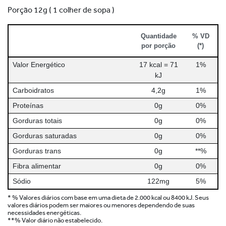
Porção 12g ( 1 colher de sopa )
Quantidade
% VD
por porção
(*)
Valor Energético
17 kcal = 71
1%
kJ
Carboidratos
4,2g
1%
Proteínas
0g
0%
Gorduras totais
0g
0%
Gorduras saturadas
0g
0%
Gorduras trans
0g
**%
Fibra alimentar
0g
0%
Sódio
122mg
5%
* % Valores diários com base em uma dieta de 2.000 kcal ou 8400 kJ. Seus
valores diários podem ser maiores ou menores dependendo de suas
necessidades energéticas.
**% Valor diário não estabelecido.