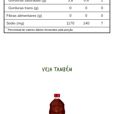
Gorduras saturadas (g)
3,6
0,4
2
Gorduras trans (g)
0
0
0
Fibras alimentares (g)
0
0
0
Sódio (mg)
1170
140
7
*
Percentual de valores diários fornecidos pela porção
VEJA TAMBÉM