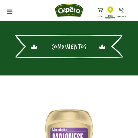
ONDE
LOJA
TRANSLATE
ENCONTRAR
HOME
PRODUTOS
CONDIMENTOS
RECEITAS
NEWS
ONDE ENCONTRAR
A CEPÊRA
HISTÓRIA
SUSTENTABILIDADE
CONTATO
DOWNLOADS
TRABALHE CONOSCO