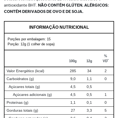
antioxidante BHT.
NÃO CONTÉM GLÚTEN. ALÉRGICOS:
CONTÉM DERIVADOS DE OVO E DE SOJA.
INFORMAÇÃO NUTRICIONAL
Porções por embalagem: 15
Porção: 12g (1 colher de sopa)
%
*
100g
12g
VD
Valor Energético (kcal)
285
34
2
Carboidratos (g)
9,0
1,1
0
Açúcares totais (g)
4,5
0,5
Açúcares adicionais (g)
4,5
0,5
1
Proteínas (g)
1,1
0,1
0
Gorduras totais (g)
27
3,3
5