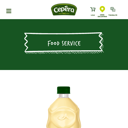
ONDE
LOJA
TRANSLATE
ENCONTRAR
HOME
PRODUTOS
FOOD SERVICE
RECEITAS
NEWS
ONDE ENCONTRAR
A CEPÊRA
HISTÓRIA
SUSTENTABILIDADE
CONTATO
DOWNLOADS
TRABALHE CONOSCO