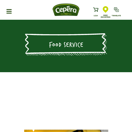
ONDE
LOJA
TRANSLATE
ENCONTRAR
HOME
PRODUTOS
FOOD SERVICE
RECEITAS
NEWS
ONDE ENCONTRAR
A CEPÊRA
HISTÓRIA
SUSTENTABILIDADE
CONTATO
DOWNLOADS
TRABALHE CONOSCO