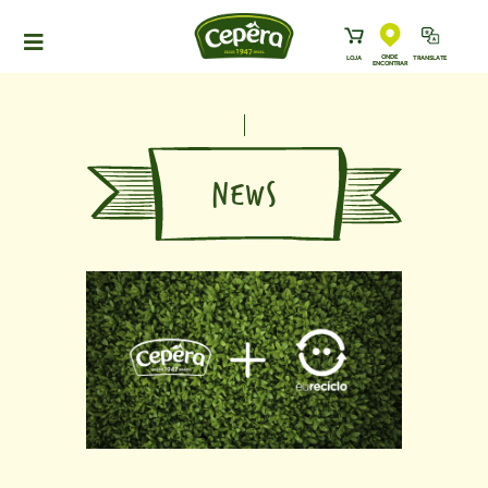
ONDE
LOJA
TRANSLATE
ENCONTRAR
HOME
PRODUTOS
RECEITAS
NEWS
NEWS
ONDE ENCONTRAR
A CEPÊRA
HISTÓRIA
SUSTENTABILIDADE
CONTATO
DOWNLOADS
TRABALHE CONOSCO