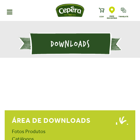
ONDE
LOJA
TRANSLATE
ENCONTRAR
HOME
PRODUTOS
DOWNLOADS
RECEITAS
NEWS
ONDE ENCONTRAR
A CEPÊRA
HISTÓRIA
SUSTENTABILIDADE
CONTATO
ÁREA DE DOWNLOADS
DOWNLOADS
Fotos Produtos
TRABALHE CONOSCO
Catálogos