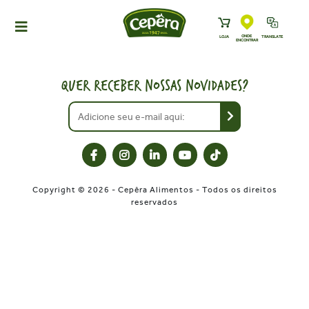
ONDE
LOJA
TRANSLATE
ENCONTRAR
HOME
PRODUTOS
QUER RECEBER NOSSAS NOVIDADES?
RECEITAS
NEWS
ONDE ENCONTRAR
A CEPÊRA
Copyright © 2026 - Cepêra Alimentos - Todos os direitos
HISTÓRIA
reservados
SUSTENTABILIDADE
CONTATO
DOWNLOADS
TRABALHE CONOSCO