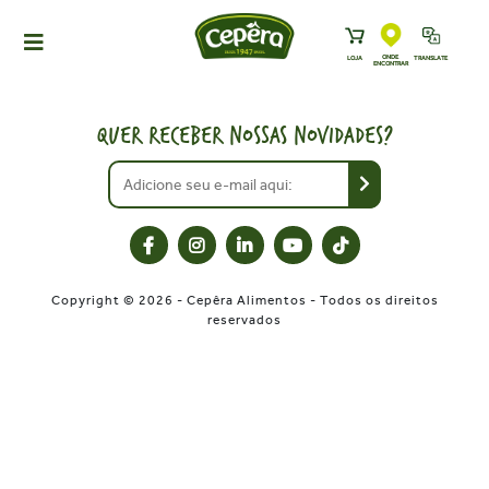
ONDE
LOJA
TRANSLATE
ENCONTRAR
HOME
PRODUTOS
QUER RECEBER NOSSAS NOVIDADES?
RECEITAS
NEWS
ONDE ENCONTRAR
A CEPÊRA
Copyright © 2026 - Cepêra Alimentos - Todos os direitos
HISTÓRIA
reservados
SUSTENTABILIDADE
CONTATO
DOWNLOADS
TRABALHE CONOSCO