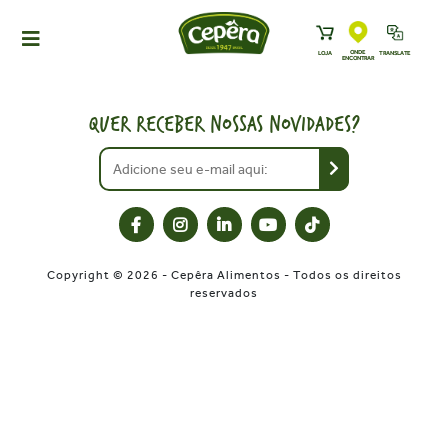
ONDE
LOJA
TRANSLATE
ENCONTRAR
HOME
PRODUTOS
QUER RECEBER NOSSAS NOVIDADES?
RECEITAS
NEWS
ONDE ENCONTRAR
A CEPÊRA
Copyright © 2026 - Cepêra Alimentos - Todos os direitos
HISTÓRIA
reservados
SUSTENTABILIDADE
CONTATO
DOWNLOADS
TRABALHE CONOSCO