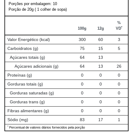
Porções por embalagem: 10
Porção de 20g ( 1 colher de sopa)
%
*
100g
12g
VD
Valor Energético (kcal)
300
60
3
Carboidratos (g)
75
15
5
Açúcares totais (g)
64
13
Açúcares adicionais (g)
64
13
26
Proteínas (g)
0
0
0
Gorduras totais (g)
0
0
0
Gorduras saturadas (g)
0
0
0
Gorduras trans (g)
0
0
0
Fibras alimentares (g)
0
0
0
Sódio (mg)
83
17
1
*
Percentual de valores diários fornecidos pela porção