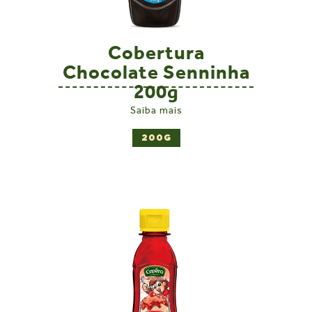
Cobertura
Chocolate Senninha
200g
Saiba mais
200G