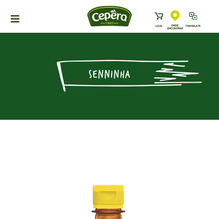
ONDE
LOJA
TRANSLATE
ENCONTRAR
HOME
PRODUTOS
SENNINHA
RECEITAS
NEWS
ONDE ENCONTRAR
A CEPÊRA
HISTÓRIA
SUSTENTABILIDADE
CONTATO
DOWNLOADS
TRABALHE CONOSCO