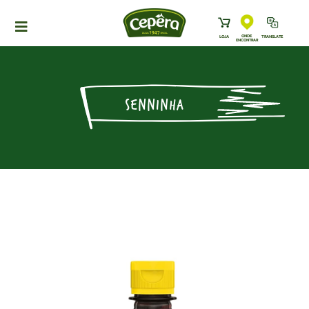
ONDE
LOJA
TRANSLATE
ENCONTRAR
HOME
PRODUTOS
SENNINHA
RECEITAS
NEWS
ONDE ENCONTRAR
A CEPÊRA
HISTÓRIA
SUSTENTABILIDADE
CONTATO
DOWNLOADS
TRABALHE CONOSCO