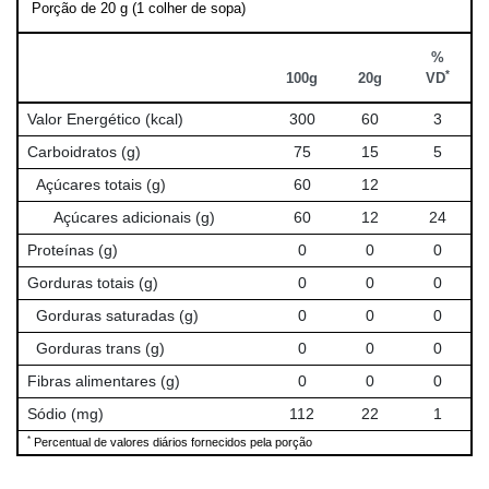
Porção de 20 g (1 colher de sopa)
%
*
100g
20g
VD
Valor Energético (kcal)
300
60
3
Carboidratos (g)
75
15
5
Açúcares totais (g)
60
12
Açúcares adicionais (g)
60
12
24
Proteínas (g)
0
0
0
Gorduras totais (g)
0
0
0
Gorduras saturadas (g)
0
0
0
Gorduras trans (g)
0
0
0
Fibras alimentares (g)
0
0
0
Sódio (mg)
112
22
1
*
Percentual de valores diários fornecidos pela porção