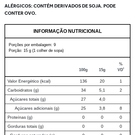
ALÉRGICOS: CONTÉM DERIVADOS DE SOJA. PODE
CONTER OVO.
INFORMAÇÃO NUTRICIONAL
Porções por embalagem: 9
Porção: 15 g (1 colher de sopa)
%
*
100g
15g
VD
Valor Energético (kcal)
136
20
1
Carboidratos (g)
34
5,1
2
Açúcares totais (g)
27
4,0
Açúcares adicionais (g)
25
3,8
8
Proteínas (g)
0
0
0
Gorduras totais (g)
0
0
0