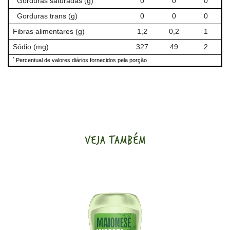
Gorduras saturadas (g)
0
0
0
Gorduras trans (g)
0
0
0
Fibras alimentares (g)
1,2
0,2
1
Sódio (mg)
327
49
2
*
Percentual de valores diários fornecidos pela porção
VEJA TAMBÉM