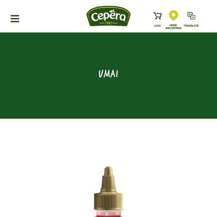
ONDE
LOJA
TRANSLATE
ENCONTRAR
HOME
PRODUTOS
UMAI
RECEITAS
NEWS
ONDE ENCONTRAR
A CEPÊRA
HISTÓRIA
SUSTENTABILIDADE
CONTATO
DOWNLOADS
TRABALHE CONOSCO