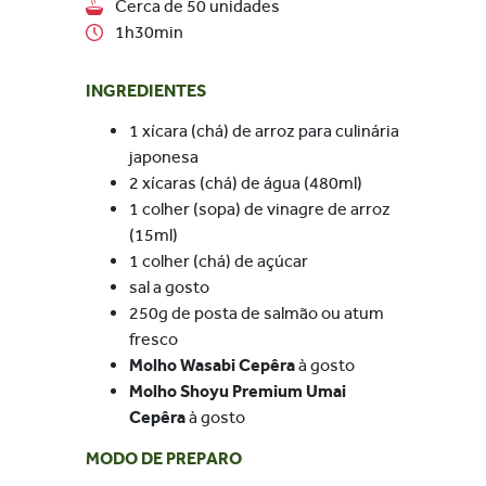
Cerca de 50 unidades
1h30min
INGREDIENTES
1 xícara (chá) de arroz para culinária
japonesa
2 xícaras (chá) de água (480ml)
1 colher (sopa) de vinagre de arroz
(15ml)
1 colher (chá) de açúcar
sal a gosto
250g de posta de salmão ou atum
fresco
Molho Wasabi
Cepêra
à gosto
Molho Shoyu Premium Umai
Cepêra
à gosto
MODO DE PREPARO