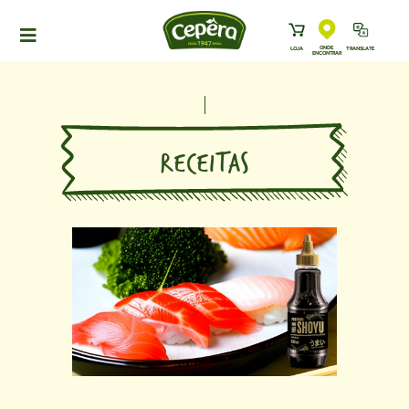
ONDE
LOJA
TRANSLATE
ENCONTRAR
HOME
PRODUTOS
RECEITAS
RECEITAS
NEWS
ONDE ENCONTRAR
A CEPÊRA
HISTÓRIA
SUSTENTABILIDADE
CONTATO
DOWNLOADS
TRABALHE CONOSCO