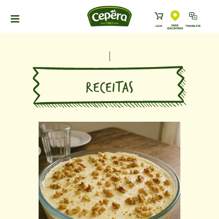
ONDE
LOJA
TRANSLATE
ENCONTRAR
HOME
PRODUTOS
RECEITAS
RECEITAS
NEWS
ONDE ENCONTRAR
A CEPÊRA
HISTÓRIA
SUSTENTABILIDADE
CONTATO
DOWNLOADS
TRABALHE CONOSCO