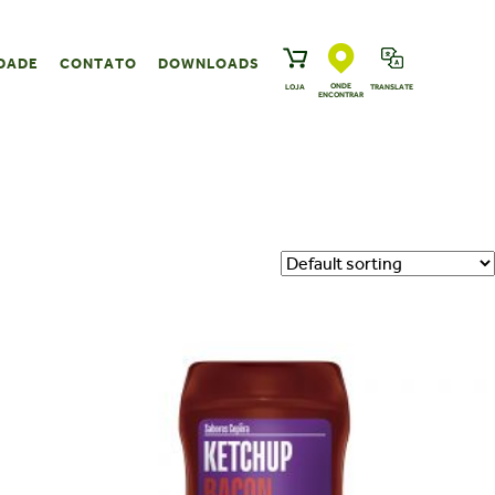
DADE
CONTATO
DOWNLOADS
ONDE
LOJA
TRANSLATE
ENCONTRAR