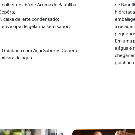
1 colher de chá de Aroma de Baunilha
de Bauni
Cepêra;
hidratada
½ caixa de leite condensado;
embalagem
1 envelope de gelatina sem sabor;
à
geladei
pequenos
Em uma p
a
água e 
1 Goiabada com Açaí Sabores Cepêra
chegar em
1 xícara de água
goiabada