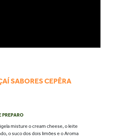
ÇAÍ SABORES CEPÊRA
E PREPARO
igela misture o cream
cheese
, o leite
do, o suco dos dois limões e o Aroma