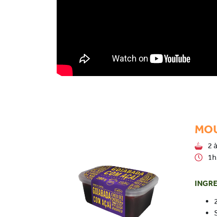
MOU
2 
1h
INGR