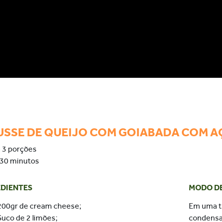
SSE DE QUEIJO COM GOIABADA COM A
à 3 porções
30 minutos
EDIENTES
MODO D
200gr de cream
cheese
;
Em uma t
Suco de 2 limões;
condensa