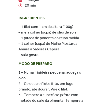
20 min
INGREDIENTES
– 1 filet com 1 cm de altura (100g)
– meia colher (sopa) de óleo de soja
– 1 pitada de pimenta do reino moída
– 1 colher (sopa) de Molho Mostarda
Amarela Sabores Cepêra
– sal a gosto
MODO DE PREPARO
1 – Numa frigideira pequena, aqueça o
óleo.
2 – Coloque o filet e frite, em fogo
brando, até dourar. Vire o filet.
3 – Tempere a superfície já frita com
metade do sal e da pimenta. Tempere a